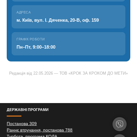
АДРЕСА
м. Київ, вул. І. Дяченка, 20-В, оф. 159
ГРАФІК РОБОТИ
Пн–Пт, 9:00–18:00
Редакція від 22.05.2026 — ТОВ «КРОК ЗА КРОКОМ ДО МЕТИ»
ДЕРЖАВНІ ПРОГРАМИ
Постанова 309
Раннє втручання, постанова 788
Турбота, програма КОДА