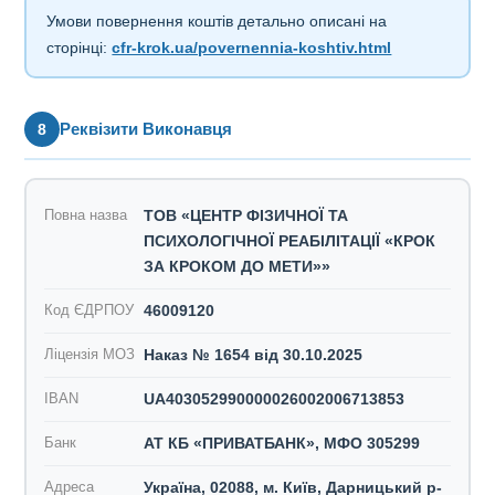
Умови повернення коштів детально описані на
сторінці:
cfr-krok.ua/povernennia-koshtiv.html
Реквізити Виконавця
8
Повна назва
ТОВ «ЦЕНТР ФІЗИЧНОЇ ТА
ПСИХОЛОГІЧНОЇ РЕАБІЛІТАЦІЇ «КРОК
ЗА КРОКОМ ДО МЕТИ»»
Код ЄДРПОУ
46009120
Ліцензія МОЗ
Наказ № 1654 від 30.10.2025
IBAN
UA403052990000026002006713853
Банк
АТ КБ «ПРИВАТБАНК», МФО 305299
Адреса
Україна, 02088, м. Київ, Дарницький р-