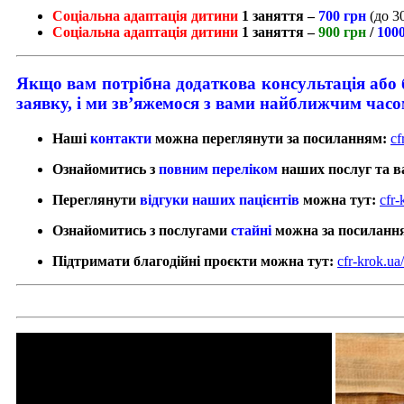
Соціальна адаптація дитини
1 заняття –
700 грн
(до 3
Соціальна адаптація дитини
1 заняття –
900 грн
/
100
Якщо вам потрібна додаткова консультація або б
заявку, і ми зв’яжемося з вами найближчим часо
Наші
контакти
можна переглянути за посиланням:
cf
Ознайомитись з
повним переліком
наших послуг та в
Переглянути
відгуки наших
пацієнтів
можна тут:
cfr-
Ознайомитись з послугами
стайні
можна за посиланн
Підтримати благодійні проєкти можна тут:
cfr-krok.u