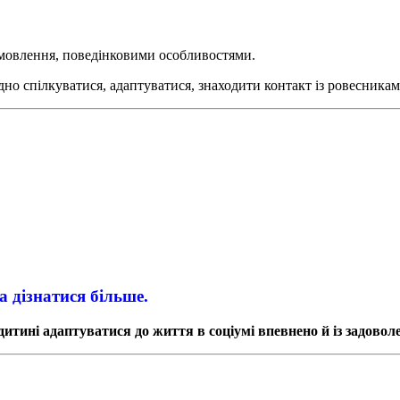
мовлення, поведінковими особливостями.
адно спілкуватися, адаптуватися, знаходити контакт із ровесника
а дізнатися більше.
ині адаптуватися до життя в соціумі впевнено й із задовол