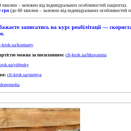
0 хвилин – залежно від індивідуальних особливостей пацієнта).
0 грн
(до 60 хвилин – залежно від індивідуальних особливостей п
ажаєте записатись на курс реабілітації — скорис
м.
r-krok.ua/kontanty
артістю можна за посиланням:
cfr-krok.ua/likuvannia
krok.ua/vidguky
ям:
cfr-krok.ua/stajnya
a/dopomoha