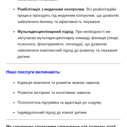
Реабілітація з медичним контролем
: Всі реабілітаційні
процеси проходять під медичним контролем, що дозволяє
забезпечити безпеку та ефективність лікування.
Мультидисциплінарний підхід
: При необхідності ми
залучаємо мультидисциплінарну команду фахівців (лікарі,
психологи, фізіотерапевти, логопеди), що дозволяє
забезпечити комплексний підхід до розвитку та лікування
дитини.
Наші послуги включають:
Корекція мовлення та розвиток мовних навичок.
Розвиток моторних та когнітивних навичок.
Психологічна підтримка та адаптація до соціуму.
Індивідуальний підхід до кожної дитини.
Ми створюємо сприятливе середовище для розвитку дітей,