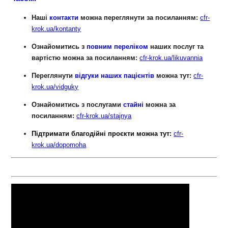
Наші
контакти
можна переглянути за посиланням:
cfr-
krok.ua/kontanty
Ознайомитись з
повним переліком
наших послуг та
вартістю можна за посиланням:
cfr-krok.ua/likuvannia
Переглянути
відгуки наших
пацієнтів
можна тут:
cfr-
krok.ua/vidguky
Ознайомитись з послугами
стайні
можна за
посиланням:
cfr-krok.ua/stajnya
Підтримати благодійні проєкти можна тут:
cfr-
krok.ua/dopomoha