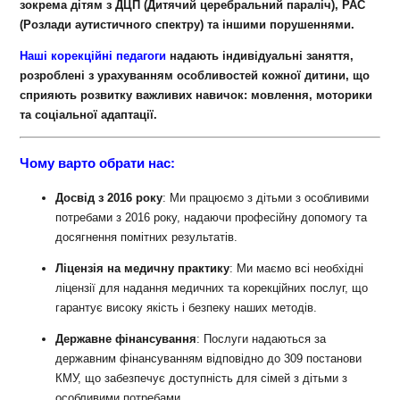
зокрема дітям з ДЦП (Дитячий церебральний параліч), РАС
(Розлади аутистичного спектру) та іншими порушеннями.
Наші корекційні педагоги
надають індивідуальні заняття,
розроблені з урахуванням особливостей кожної дитини, що
сприяють розвитку важливих навичок: мовлення, моторики
та соціальної адаптації.
Чому варто обрати нас:
Досвід з 2016 року
: Ми працюємо з дітьми з особливими
потребами з 2016 року, надаючи професійну допомогу та
досягнення помітних результатів.
Ліцензія на медичну практику
: Ми маємо всі необхідні
ліцензії для надання медичних та корекційних послуг, що
гарантує високу якість і безпеку наших методів.
Державне фінансування
: Послуги надаються за
державним фінансуванням відповідно до 309 постанови
КМУ, що забезпечує доступність для сімей з дітьми з
особливими потребами.