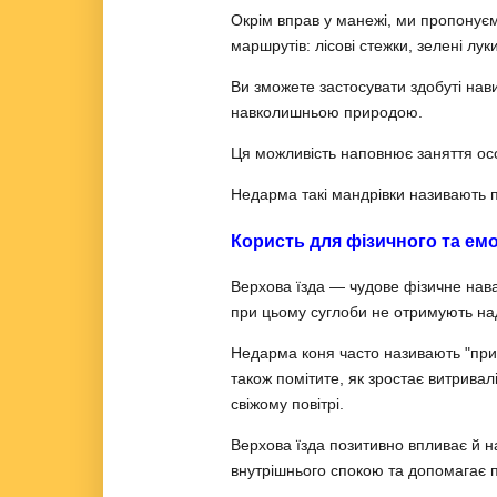
Окрім вправ у манежі, ми пропонує
маршрутів: лісові стежки, зелені лук
Ви зможете застосувати здобуті на
навколишньою природою.
Ця можливість наповнює заняття осо
Недарма такі мандрівки називають п
Користь для фізичного та ем
Верхова їзда — чудове фізичне наван
при цьому суглоби не отримують на
Недарма коня часто називають "пр
також помітите, як зростає витрива
свіжому повітрі.
Верхова їзда позитивно впливає й н
внутрішнього спокою та допомагає 