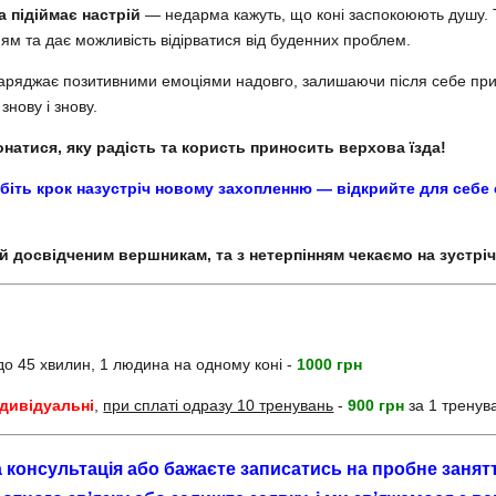
а підіймає настрій
— недарма кажуть, що коні заспокоюють душу. 
м та дає можливість відірватися від буденних проблем.
аряджає позитивними емоціями надовго, залишаючи після себе при
нову і знову.
атися, яку радість та користь приносить верхова їзда!
біть крок назустріч новому захопленню — відкрийте для себе с
 й досвідченим вершникам, та з нетерпінням чекаємо на зустріч
 до 45 хвилин, 1 людина на одному коні -
1000 грн
ндивідуальні
,
при сплаті одразу 10 тренувань
-
900 грн
за 1 тренув
 консультація або бажаєте записатись на пробне занят