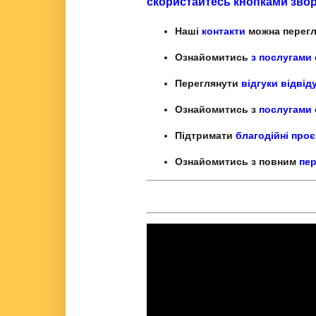
скористайтесь кнопками зворо
Наші
контакти
можна перегл
Ознайомитись
з послугами
Переглянути
відгуки відвід
Ознайомитись з
послугами 
Підтримати
благодійні проє
Ознайомитись з повним
пер