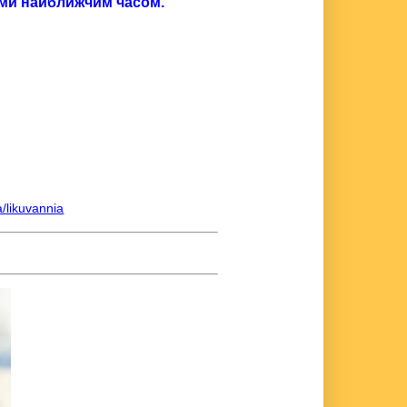
вами найближчим часом.
a/likuvannia