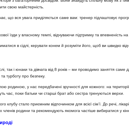
ктори з багаторічним досвідом. Вони знайдуть спільну мову як з тими
ити свою майстерність.
ає, що вся увага приділяється саме вам: тренер підлаштовує програ
вої їзди у власному темпі, відчуваючи підтримку та впевненість на
риматися в сідлі, керувати конем й розуміти його, щоб ви швидко ві
і, так і юнаки та дівчата від 8 років – ми проводимо заняття саме дл
та турботу про безпеку.
цілою родиною, у нас передбачені зручності для кожного: на територ
уть час, поки батьки чи старші брат або сестра тренуються верхи.
о клубу стало приємним відпочинком для всієї сім’ї. До речі, лікар
іх членів родини та рекомендують якомога частіше вибиратися у кін
ироді