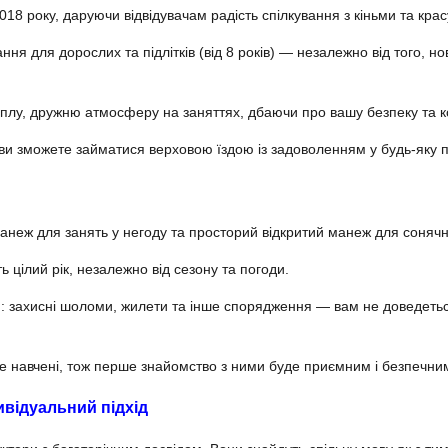
18 року, даруючи відвідувачам радість спілкування з кіньми та крас
ня для дорослих та підлітків (від 8 років) — незалежно від того, но
теплу, дружню атмосферу на заняттях, дбаючи про вашу безпеку та 
ж ви зможете займатися верховою їздою із задоволенням у будь-яку п
неж для занять у негоду та просторий відкритий манеж для сонячн
 цілий рік, незалежно від сезону та погоди.
: захисні шоломи, жилети та інше спорядження — вам не доведетьс
бре навчені, тож перше знайомство з ними буде приємним і безпечни
ивідуальний підхід