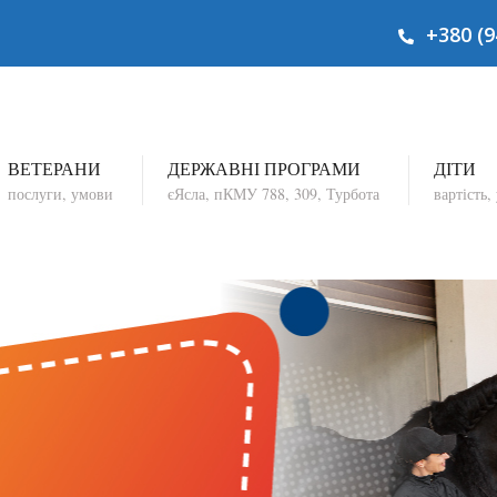
+380 (9
ВЕТЕРАНИ
ДЕРЖАВНІ ПРОГРАМИ
ДІТИ
послуги, умови
єЯсла, пКМУ
788, 309
, Турбота
вартість,