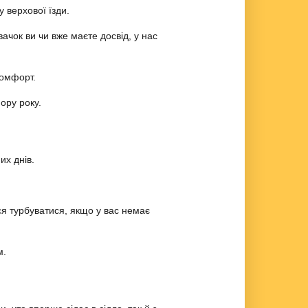
у верхової їзди.
вачок ви чи вже маєте досвід, у нас
комфорт.
ору року.
их днів.
я турбуватися, якщо у вас немає
м.