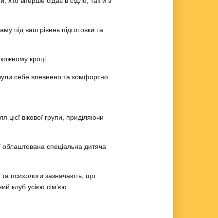
, хто вперше сідає в сідло, так й з
му під ваш рівень підготовки та
 кожному кроці.
дчули себе впевнено та комфортно.
я цієї вікової групи, приділяючи
ії облаштована спеціальна дитяча
і та психологи зазначають, що
ний клуб усією сім’єю
.