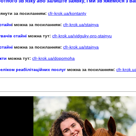
тного зв’язку або залиште заявку, і ми зв’яжемося з 
янути за посиланням:
cfr-krok.ua/kontanty
 стайн
і можна за посиланням:
cfr-krok.ua/stajnya
увачів стайні
можна тут:
cfr-krok.ua/vidguky-pro-stajnyu
стайні
можна за посиланням:
cfr-krok.ua/stajnya
кти
можна тут:
cfr-krok.ua/dopomoha
еліком реабілітаційних послуг
можна за посиланням:
cfr-krok.u