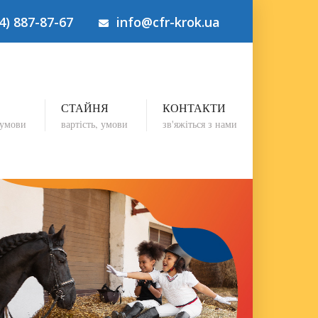
4) 887-87-67
info@cfr-krok.ua
СТАЙНЯ
КОНТАКТИ
 умови
вартість, умови
зв'яжіться з нами