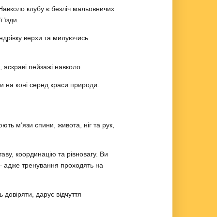
Навколо клубу є безліч мальовничих
ї їзди.
ндрівку верхи та милуючись
 яскраві пейзажі навколо.
и на коні серед краси природи.
ть м’язи спини, живота, ніг та рук,
таву, координацію та рівновагу. Ви
и — адже тренування проходять на
 довіряти, дарує відчуття