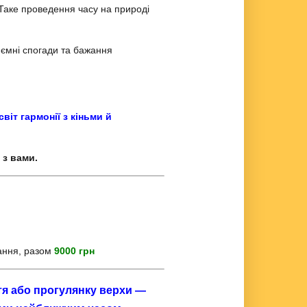
Таке проведення часу на природі
ємні спогади та бажання
віт гармонії з кіньми й
 з вами.
ання, разом
9000 грн
тя або прогулянку верхи —