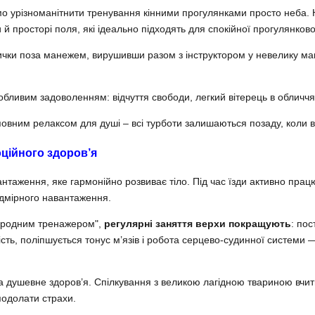
мо урізноманітнити тренування кінними прогулянками просто неба. 
и й просторі поля, які ідеально підходять для спокійної прогулянково
вички поза манежем, вирушивши разом з інструктором у невелику ма
бливим задоволенням: відчуття свободи, легкий вітерець в обличчя,
овним релаксом для душі – всі турботи залишаються позаду, коли в
оційного здоров’я
таження, яке гармонійно розвиває тіло. Під час їзди активно працюю
дмірного навантаження.
иродним тренажером",
регулярні заняття верхи покращують
: пос
лість, поліпшується тонус м’язів і робота серцево-судинної систем
а душевне здоров’я. Спілкування з великою лагідною твариною вчить
подолати страхи.