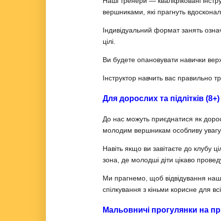
Наші тренери — кваліфіковані інстру
вершниками, які прагнуть вдосконал
Індивідуальний формат занять означ
цілі.
Ви будете опановувати навички верхо
Інструктор навчить вас правильно т
Для дорослих та підлітків (8+)
До нас можуть приєднатися як доросл
молодим вершникам особливу увагу 
Навіть якщо ви завітаєте до клубу 
зона, де молодші діти цікаво провед
Ми прагнемо, щоб відвідування нашог
спілкування з кіньми корисне для вс
Мальовничі прогулянки на пр